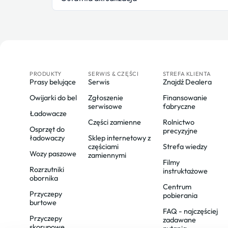
PRODUKTY
SERWIS & CZĘŚCI
STREFA KLIENTA
Prasy belujące
Serwis
Znajdź Dealera
Owijarki do bel
Zgłoszenie
Finansowanie
serwisowe
fabryczne
Ładowacze
Części zamienne
Rolnictwo
Osprzęt do
precyzyjne
ładowaczy
Sklep internetowy z
częściami
Strefa wiedzy
Wozy paszowe
zamiennymi
Filmy
Rozrzutniki
instruktażowe
obornika
Centrum
Przyczepy
pobierania
burtowe
FAQ - najczęściej
Przyczepy
zadawane
skorupowe