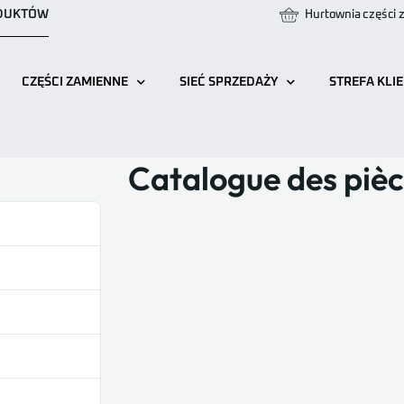
ODUKTÓW
Hurtownia części
CZĘŚCI ZAMIENNE
SIEĆ SPRZEDAŻY
STREFA KLI
Catalogue des piè
1340
25.54 MB
1
8 listopada 2021
26 lutego 2025