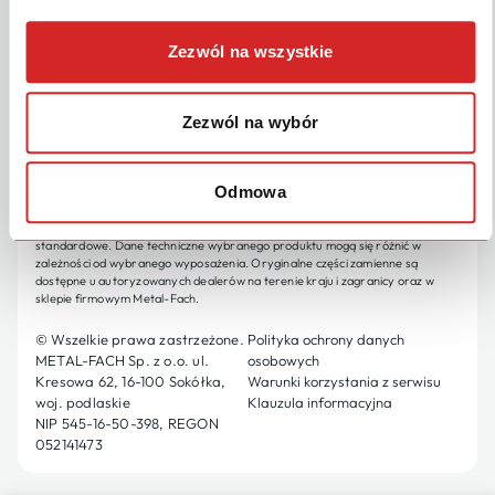
Zezwól na wszystkie
OBSERWUJ NAS
POLSKI
Zezwól na wybór
Metal-Fach Sp. z o.o. stale doskonali swoje wyroby i dostosowuje ofertę do
potrzeb klientów, w związku z tym zastrzega sobie prawo do wprowadzania
zmian w wyrobach bez powiadamiania. Prosimy więc przed podjęciem decyzji
o zakupie, o kontakt z autoryzowanym dealerem lub handlowcami Metal-Fach.
Odmowa
Metal-Fach Sp. z o.o. wyklucza roszczenia związane z danymi i zdjęciami
zawartymi w tym katalogu, przedstawiona oferta nie stanowi oferty w myśl
przepisów Kodeksu Cywilnego. Zdjęcia nie zawsze przedstawiają wyposażenie
standardowe. Dane techniczne wybranego produktu mogą się różnić w
zależności od wybranego wyposażenia. Oryginalne części zamienne są
dostępne u autoryzowanych dealerów na terenie kraju i zagranicy oraz w
sklepie firmowym Metal-Fach.
© Wszelkie prawa zastrzeżone.
Polityka ochrony danych
METAL-FACH Sp. z o.o. ul.
osobowych
Kresowa 62, 16-100 Sokółka,
Warunki korzystania z serwisu
woj. podlaskie
Klauzula informacyjna
NIP 545-16-50-398, REGON
052141473