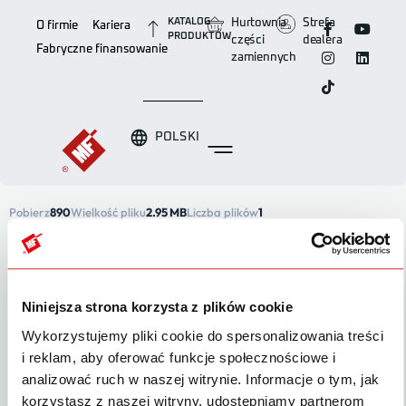
KATALOG
Hurtownia
Strefa
O firmie
Kariera
PRODUKTÓW
części
dealera
Fabryczne finansowanie
zamiennych
POLSKI
Pobierz
890
Wielkość pliku
2.95 MB
Liczba plików
1
Data utworzenia
22 maja 2020
Ostatnia aktualizacja
26 lutego 2025
Pobierz
Niniejsza strona korzysta z plików cookie
Wykorzystujemy pliki cookie do spersonalizowania treści
i reklam, aby oferować funkcje społecznościowe i
OPIS
analizować ruch w naszej witrynie. Informacje o tym, jak
korzystasz z naszej witryny, udostępniamy partnerom