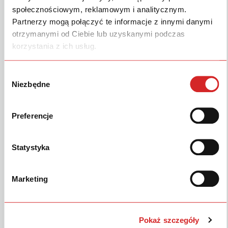
społecznościowym, reklamowym i analitycznym.
SIMILAR DOWNLOADS
Partnerzy mogą połączyć te informacje z innymi danymi
otrzymanymi od Ciebie lub uzyskanymi podczas
Nie znaleziono powiązanego pliku do pobrania!
korzystania z ich usług.
Wybór
Niezbędne
zgody
Anita Niechoćko
Updated 26 lutego 2025
Preferencje
Produkty
Statystyka
Serwis & Części
Marketing
Strefa Klienta
Marka
Pokaż szczegóły
Inne