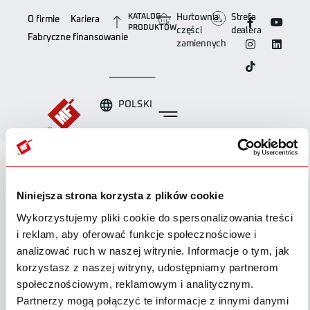
KATALOG
Hurtownia
Strefa
O firmie
Kariera
PRODUKTÓW
części
dealera
Fabryczne finansowanie
zamiennych
POLSKI
Pobierz
Pobierz
1503
Niniejsza strona korzysta z plików cookie
Wykorzystujemy pliki cookie do spersonalizowania treści
Wielkość pliku
2 MB
i reklam, aby oferować funkcje społecznościowe i
analizować ruch w naszej witrynie. Informacje o tym, jak
Liczba plików
1
korzystasz z naszej witryny, udostępniamy partnerom
społecznościowym, reklamowym i analitycznym.
Data utworzenia
19 października 2022
Partnerzy mogą połączyć te informacje z innymi danymi