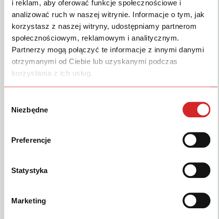
i reklam, aby oferować funkcje społecznościowe i
analizować ruch w naszej witrynie. Informacje o tym, jak
KATEGORIE & ZNACZNIKI
korzystasz z naszej witryny, udostępniamy partnerom
Katalogi RU
społecznościowym, reklamowym i analitycznym.
Partnerzy mogą połączyć te informacje z innymi danymi
otrzymanymi od Ciebie lub uzyskanymi podczas
korzystania z ich usług.
SIMILAR DOWNLOADS
Wybór
Nie znaleziono powiązanego pliku do pobrania!
Niezbędne
zgody
Preferencje
Anita Niechoćko
Updated 26 lutego 2025
Statystyka
Produkty
Marketing
Serwis & Części