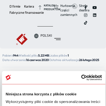
KATALOG
Hurtownia
Strefa
O firmie
Kariera
PRODUKTÓW
części
dealera
Fabryczne finansowanie
zamiennych
POLSKI
Pobierz
944
Wielkość pliku
5.22 MB
Liczba plików
1
Data utworzenia
16 czerwca 2020
Ostatnia aktualizacja
26 lutego 2025
Pobierz
Niniejsza strona korzysta z plików cookie
OPIS
Wykorzystujemy pliki cookie do spersonalizowania treści