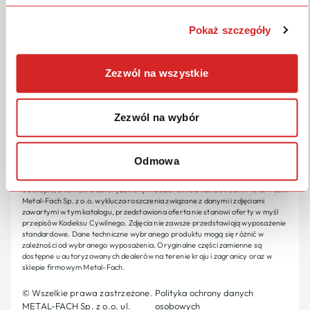
Strefa Klienta
Pokaż szczegóły
Marka
Zezwól na wszystkie
Inne
Zezwól na wybór
OBSERWUJ NAS
POLSKI
Metal-Fach Sp. z o.o. stale doskonali swoje wyroby i dostosowuje ofertę do
Odmowa
potrzeb klientów, w związku z tym zastrzega sobie prawo do wprowadzania
zmian w wyrobach bez powiadamiania. Prosimy więc przed podjęciem decyzji
o zakupie, o kontakt z autoryzowanym dealerem lub handlowcami Metal-Fach.
Metal-Fach Sp. z o.o. wyklucza roszczenia związane z danymi i zdjęciami
zawartymi w tym katalogu, przedstawiona oferta nie stanowi oferty w myśl
przepisów Kodeksu Cywilnego. Zdjęcia nie zawsze przedstawiają wyposażenie
standardowe. Dane techniczne wybranego produktu mogą się różnić w
zależności od wybranego wyposażenia. Oryginalne części zamienne są
dostępne u autoryzowanych dealerów na terenie kraju i zagranicy oraz w
sklepie firmowym Metal-Fach.
© Wszelkie prawa zastrzeżone.
Polityka ochrony danych
METAL-FACH Sp. z o.o. ul.
osobowych