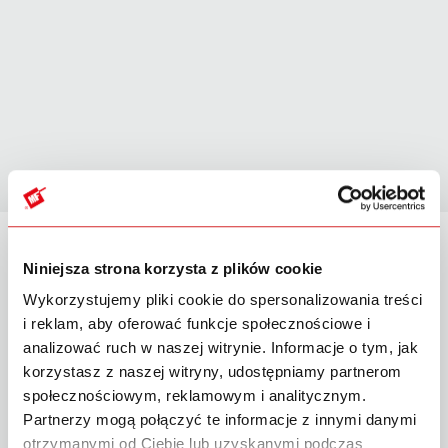
Niniejsza strona korzysta z plików cookie
Technische Details
Wykorzystujemy pliki cookie do spersonalizowania treści
i reklam, aby oferować funkcje społecznościowe i
analizować ruch w naszej witrynie. Informacje o tym, jak
korzystasz z naszej witryny, udostępniamy partnerom
społecznościowym, reklamowym i analitycznym.
Partnerzy mogą połączyć te informacje z innymi danymi
otrzymanymi od Ciebie lub uzyskanymi podczas