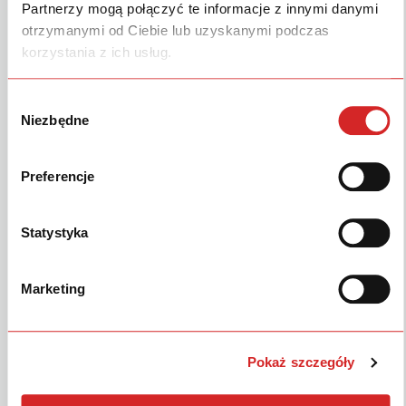
Partnerzy mogą połączyć te informacje z innymi danymi
Ostatnia aktualizacja
26 lutego 2025
otrzymanymi od Ciebie lub uzyskanymi podczas
korzystania z ich usług.
Catalogue des pièces de
Wybór
rechange N276 Falcon
Niezbędne
zgody
Produkty
Preferencje
Serwis & Części
Statystyka
Strefa Klienta
Marketing
Marka
Inne
Pokaż szczegóły
OBSERWUJ NAS
POLSKI