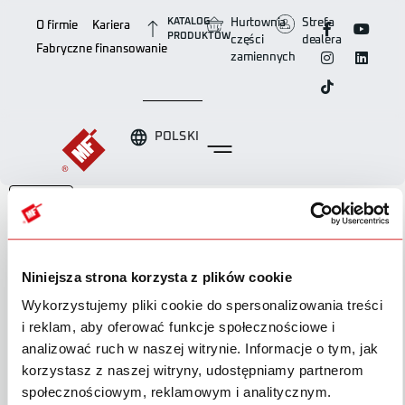
KATALOG
Hurtownia
Strefa
O firmie
Kariera
PRODUKTÓW
części
dealera
Fabryczne finansowanie
zamiennych
POLSKI
Pobierz
Pobierz
674
Niniejsza strona korzysta z plików cookie
Wielkość pliku
44.27 MB
Wykorzystujemy pliki cookie do spersonalizowania treści
i reklam, aby oferować funkcje społecznościowe i
Liczba plików
1
analizować ruch w naszej witrynie. Informacje o tym, jak
korzystasz z naszej witryny, udostępniamy partnerom
Data utworzenia
30 czerwca 2022
społecznościowym, reklamowym i analitycznym.