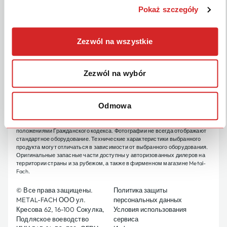
Pokaż szczegóły
СЛЕДИТЕ ЗА
РУССКИЙ
НАМИ
Zezwól na wszystkie
Metal-Fach Sp. ООО постоянно совершенствует свою продукцию и
Zezwól na wybór
адаптирует предложение к потребностям клиентов, в связи с чем
оставляет за собой право вносить изменения в продукцию без
уведомления. Поэтому перед принятием решения о покупке просим
связаться с авторизованным дилером или торговыми представителями
Odmowa
Metal-Fach. Metal-Fach Sp. ООО исключает претензии, связанные с
данными и фотографиями, содержащимися в данном каталоге,
представленное предложение не является офертой в соответствии с
положениями Гражданского кодекса. Фотографии не всегда отображают
стандартное оборудование. Технические характеристики выбранного
продукта могут отличаться в зависимости от выбранного оборудования.
Оригинальные запасные части доступны у авторизованных дилеров на
территории страны и за рубежом, а также в фирменном магазине Metal-
Fach.
© Все права защищены.
Политика защиты
METAL-FACH ООО ул.
персональных данных
Кресова 62, 16-100 Сокулка,
Условия использования
Подляское воеводство
сервиса