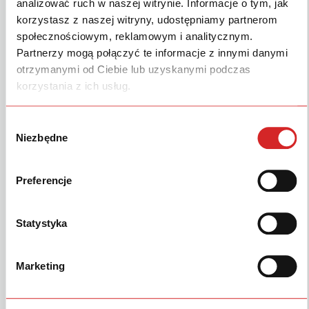
analizować ruch w naszej witrynie. Informacje o tym, jak
SIMILAR DOWNLOADS
korzystasz z naszej witryny, udostępniamy partnerom
społecznościowym, reklamowym i analitycznym.
Partnerzy mogą połączyć te informacje z innymi danymi
Соответствующих загрузок не найдено!
otrzymanymi od Ciebie lub uzyskanymi podczas
korzystania z ich usług.
Wybór
Anita Niechoćko
Updated 29.05.2023
Niezbędne
zgody
Продукция
Preferencje
Сервис & запчасти
Statystyka
Зона клиента
Marketing
Бренд
Прочее