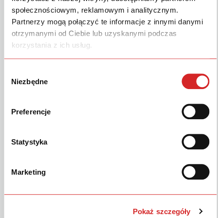
społecznościowym, reklamowym i analitycznym.
SIMILAR DOWNLOADS
Partnerzy mogą połączyć te informacje z innymi danymi
otrzymanymi od Ciebie lub uzyskanymi podczas
Kein passender Download gefunden!
korzystania z ich usług.
Wybór
Niezbędne
zgody
Anita Niechoćko
Updated 14. Mai 2026
Preferencje
Produkte
Statystyka
Service & Ersatzteile
Kundenbereich
Marketing
Marke
Sonstiges
Pokaż szczegóły