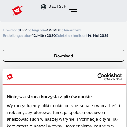
DEUTSCH
Download
1172
Dateigröße
2.97 MB
Datei-Anzahl
1
Erstellungsdatum
12. März 2020
Zuletzt aktualisiert
14. Mai 2026
Download
BESCHREIBUNG
Niniejsza strona korzysta z plików cookie
KATEGORIEN & SCHLAGWÖRTER
Wykorzystujemy pliki cookie do spersonalizowania treści
Katalogi DE
i reklam, aby oferować funkcje społecznościowe i
analizować ruch w naszej witrynie. Informacje o tym, jak
korzystasz z naszej witryny, udostępniamy partnerom