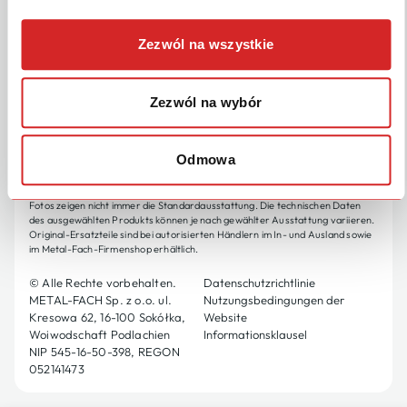
FOLGEN SIE UNS
DEUTSCH
Zezwól na wszystkie
Metal-Fach Sp. Die GmbH verbessert ihre Produkte ständig und passt ihr
Zezwól na wybór
Angebot an die Kundenbedürfnisse an. Daher behält sie sich das Recht vor,
Änderungen an den Produkten ohne vorherige Ankündigung vorzunehmen.
Bitte kontaktieren Sie vor einer Kaufentscheidung einen autorisierten
Händler oder die Vertriebsmitarbeiter von Metal-Fach. Metal-Fach Sp. Die
Odmowa
GmbH schließt Ansprüche im Zusammenhang mit den in diesem Katalog
enthaltenen Daten und Fotos aus; das dargestellte Angebot stellt kein
Angebot im Sinne der Bestimmungen des Bürgerlichen Gesetzbuches dar. Die
Fotos zeigen nicht immer die Standardausstattung. Die technischen Daten
des ausgewählten Produkts können je nach gewählter Ausstattung variieren.
Original-Ersatzteile sind bei autorisierten Händlern im In- und Ausland sowie
im Metal-Fach-Firmenshop erhältlich.
© Alle Rechte vorbehalten.
Datenschutzrichtlinie
METAL-FACH Sp. z o.o. ul.
Nutzungsbedingungen der
Kresowa 62, 16-100 Sokółka,
Website
Woiwodschaft Podlachien
Informationsklausel
NIP 545-16-50-398, REGON
052141473